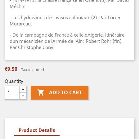
- 1914-1918 : la chasse française en Orient (3). Par David
Méchin.
- Les hydravions des avisos coloniaux (2). Par Lucien
Morareau.
- De la campagne de France à celle dAlgérie, itinéraire
dun mécanicien de lArmée de lAir : Robert Rohr (fin).
Par Christophe Cony.
€9.50
Tax included
Quantity

ADD TO CART
Product Details