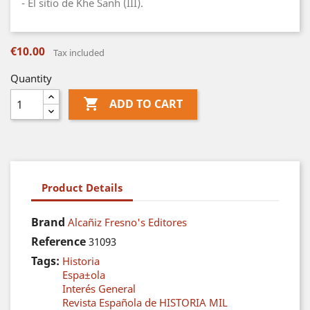
- El sitio de Khe Sanh (III).
€10.00
Tax included
Quantity

ADD TO CART
Product Details
Brand
Alcañiz Fresno's Editores
Reference
31093
Tags:
Historia
Espa±ola
Interés General
Revista Española de HISTORIA MIL