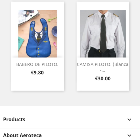
BABERO DE PILOTO.
CAMISA PILOTO. (Blanca
-...
Price
€9.80
Price
€30.00
Products

About Aeroteca
