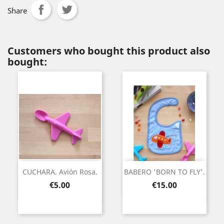
Share
Customers who bought this product also
bought:
CUCHARA. Avión Rosa.
BABERO 'BORN TO FLY'.
Price
Price
€5.00
€15.00