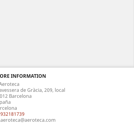
TORE INFORMATION
Aeroteca
avessera de Gràcia, 209, local
012 Barcelona
paña
rcelona
932181739
aeroteca@aeroteca.com