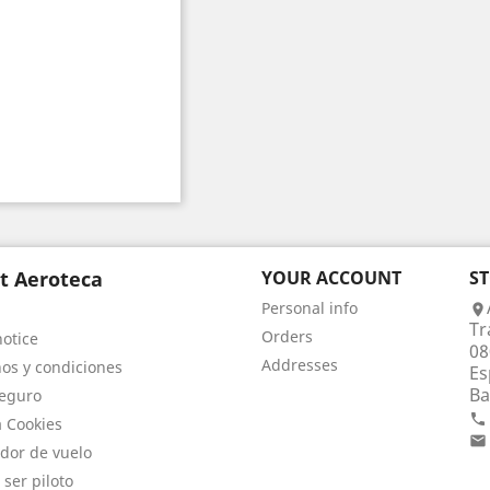
t Aeroteca
YOUR ACCOUNT
S
Personal info

Tr
Orders
notice
08
Addresses
os y condiciones
Es
Ba
eguro

a Cookies

dor de vuelo
 ser piloto