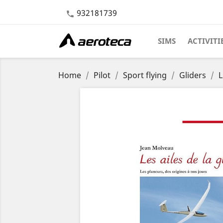
932181739

SIMS
ACTIVITI
Home
Pilot
Sport flying
Gliders
L