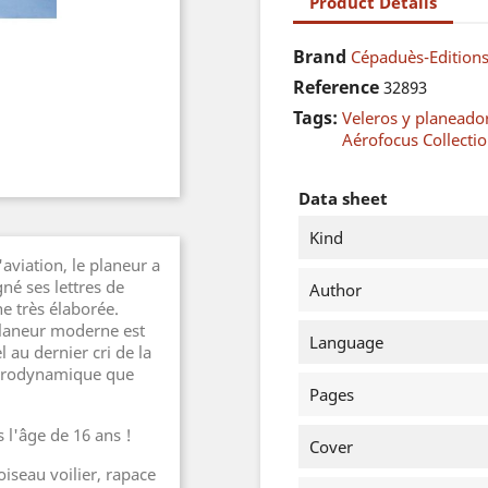
Product Details
Brand
Cépaduès-Edition
Reference
32893
Tags:
Veleros y planeador
Aérofocus Collecti
Data sheet
Kind
'aviation, le planeur a
né ses lettres de
Author
e très élaborée.
 planeur moderne est
Language
 au dernier cri de la
aérodynamique que
Pages
 l'âge de 16 ans !
Cover
'oiseau voilier, rapace