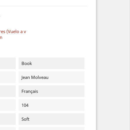
s
es (Vuelo a v
on
Book
Jean Molveau
Français
104
Soft