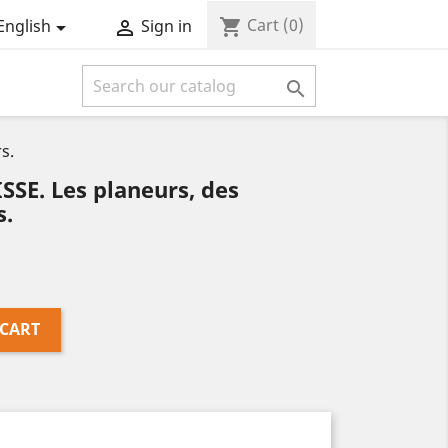
Cart
(0)
shopping_cart
English
Sign in



s.
SSE. Les planeurs, des
s.
 CART