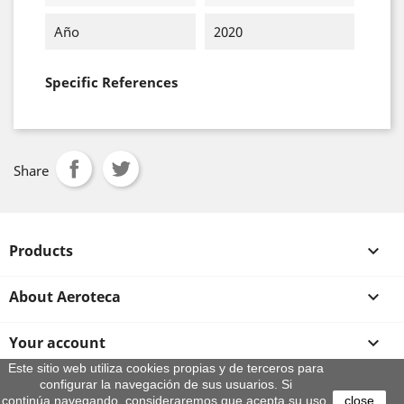
Año
2020
Specific References
Share
Products

About Aeroteca

Your account

Este sitio web utiliza cookies propias y de terceros para
configurar la navegación de sus usuarios. Si
Store information
continúa navegando, consideraremos que acepta su uso.
close