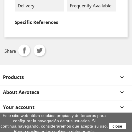
Delivery
Frequently Available
Specific References
Share
Products

About Aeroteca

Your account

Este sitio web utiliza cookies propias y de terceros para
configurar la navegación de sus usuarios. Si
Store information
continúa navegando, consideraremos que acepta su uso.
close
Puede gestionar las cookies u obtener más