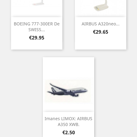
BOEING 777-300ER De
AIRBUS A320neo...
SWISS...
Price
€29.65
Price
€29.95
Imanes LIMOX: AIRBUS
A350 XWB.
Price
€2.50