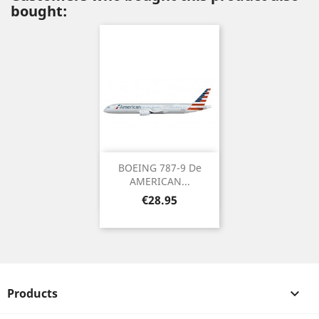
bought:
BOEING 787-9 De
AMERICAN...
Price
€28.95
Products
