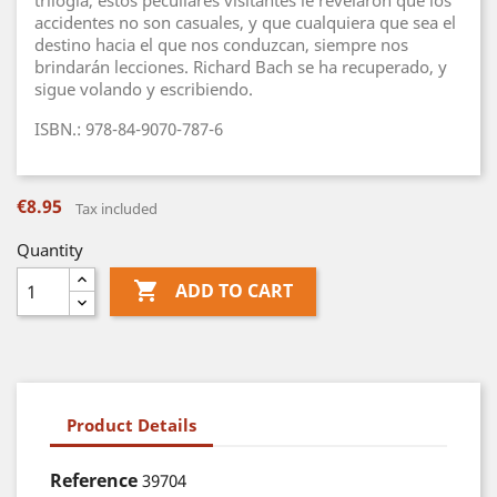
trilogía, estos peculiares visitantes le revelaron que los
accidentes no son casuales, y que cualquiera que sea el
destino hacia el que nos conduzcan, siempre nos
brindarán lecciones. Richard Bach se ha recuperado, y
sigue volando y escribiendo.
ISBN.: 978-84-9070-787-6
€8.95
Tax included
Quantity

ADD TO CART
Product Details
Reference
39704