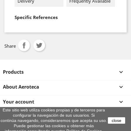
Delivery
Frequently Available
Specific References
Share
Products

About Aeroteca

Your account

Este sitio web utiliza cookies propias y de terceros para
configurar la navegación de sus usuarios. Si
Store information
continúa navegando, consideraremos que acepta su uso.
close
© 2026 - By Aeroteca
Puede gestionar las cookies u obtener más