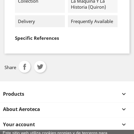
Collection
La Maquina Y La
Historia (Quiron)
Delivery
Frequently Available
Specific References
Share
Products

About Aeroteca

Your account

Este sitio web utiliza cookies propias y de terceros para