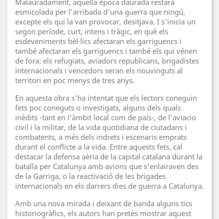
Malauradament, aquella època daurada restarà
esmicolada per l'arribada d'una guerra que ningú,
excepte els qui la van provocar, desitjava. I s'inicia un
segon període, curt, intens i tràgic, en què els
esdeveniments bèl·lics afectaran els garriguencs i
també afectaran els garriguencs i també els qui vénen
de fora: els refugiats, aviadors republicans, brigadistes
internacionals i vencedors seran els nouvinguts al
territori en poc menys de tres anys.
En aquesta obra s'ha intentat que els lectors coneguin
fets poc coneguts o investigats, alguns dels quals
inèdits -tant en l'àmbit local com de país-, de l'aviacio
civil i la militar, de la vida quotidiana de ciutadans i
combatents, a més dels indrets i escenaris emprats
durant el conflicte a la vida. Entre aquests fets, cal
destacar la defensa aèria de la capital catalana durant la
batalla per Catalunya amb avions que s'enlairaven des
de la Garriga, o la reactivació de les brigades
internacionals en els darrers dies de guerra a Catalunya.
Amb una nova mirada i deixant de banda alguns tics
historiogràfics, els autors han pretès mostrar aquest