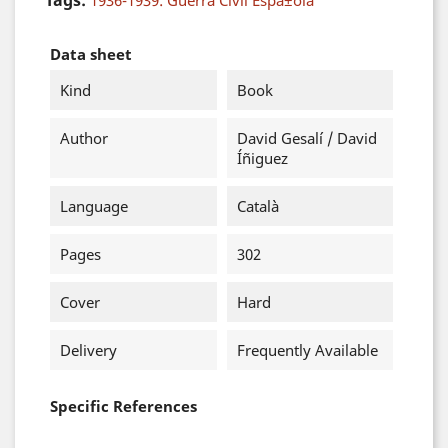
Tags:
1936-1939: Guerra Civil Espa±ola
Data sheet
Kind
Book
Author
David Gesalí / David
Íñiguez
Language
Català
Pages
302
Cover
Hard
Delivery
Frequently Available
Specific References