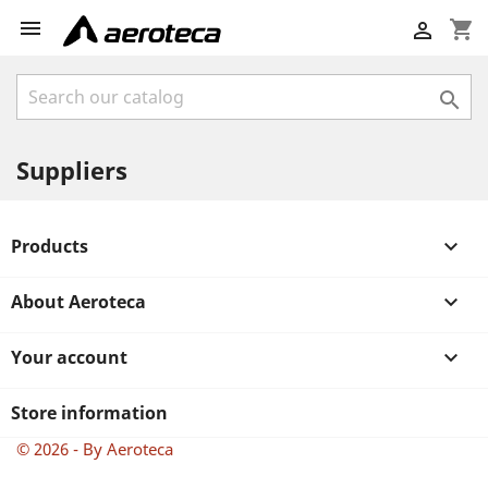

shopping_cart


Suppliers
Products

About Aeroteca

Your account

Store information
© 2026 - By Aeroteca