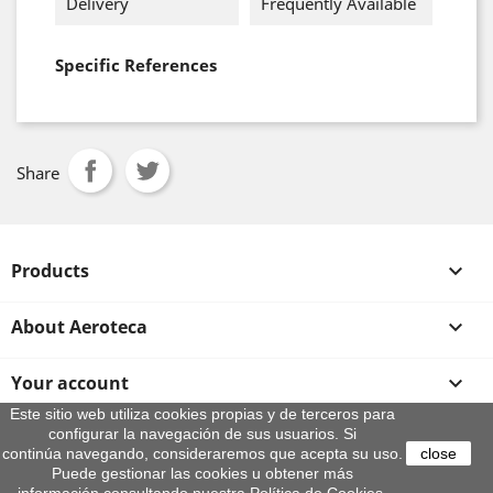
Delivery
Frequently Available
Specific References
Share
Products

About Aeroteca

Your account

Este sitio web utiliza cookies propias y de terceros para
configurar la navegación de sus usuarios. Si
Store information
continúa navegando, consideraremos que acepta su uso.
close
© 2026 - By Aeroteca
Puede gestionar las cookies u obtener más