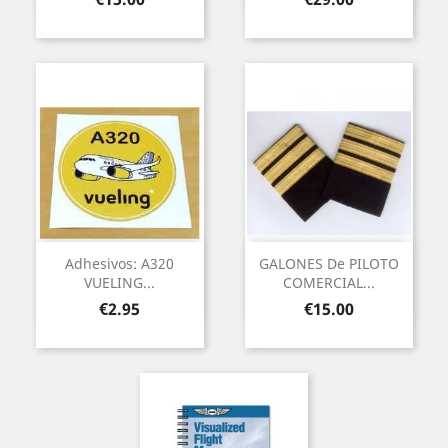
Adhesivos: A320
GALONES De PILOTO
VUELING...
COMERCIAL...
Price
Price
€2.95
€15.00