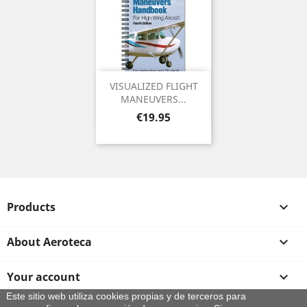
VISUALIZED FLIGHT
MANEUVERS...
Price
€19.95
Products

About Aeroteca

Your account

Este sitio web utiliza cookies propias y de terceros para