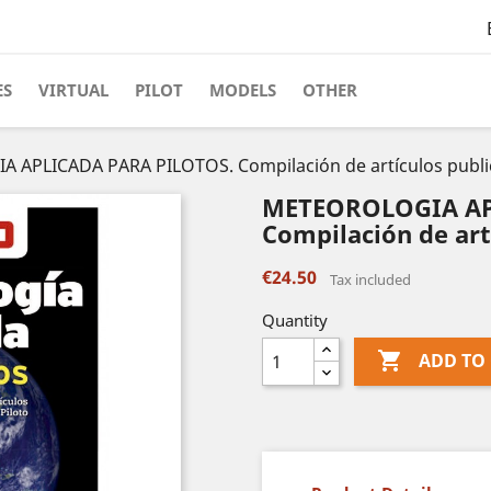
ES
VIRTUAL
PILOT
MODELS
OTHER
APLICADA PARA PILOTOS. Compilación de artículos public
METEOROLOGIA AP
Compilación de artí
€24.50
Tax included
Quantity

ADD TO