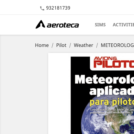
932181739

SIMS
ACTIVITI
Home
Pilot
Weather
METEOROLOGIA 