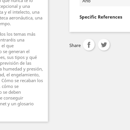
n que nunca te lo
Año
cepcional y una
a y el intelecto, una
Specific References
oteca aeronáutica, una
iempo.
odos los temas más
ontraréis una
Share
 el que
 se generan el
es, sus tipos y qué
 previsión de las
 la humedad y presión,
idad, el engelamiento,
. Cómo se recaban los
, cómo se
mo se deben
de conseguir
net y un glosario