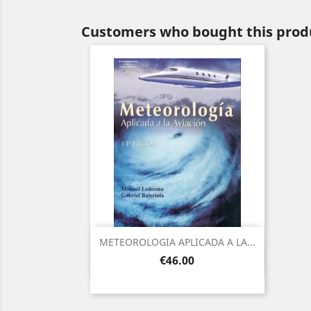
Customers who bought this produ
METEOROLOGIA APLICADA A LA...
Quick view

Price
€46.00