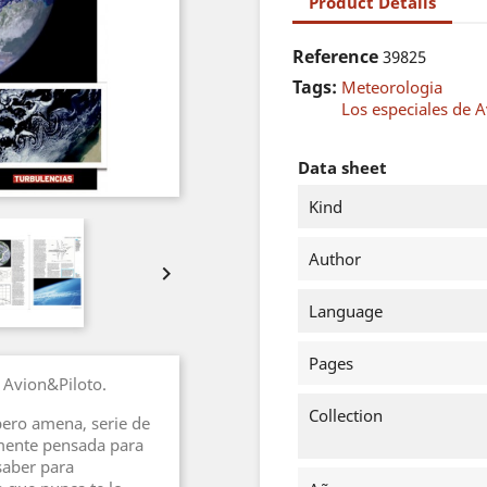
Product Details
Reference
39825
Tags:
Meteorologia
Los especiales de 
Data sheet
Kind
Author

Language
Pages
 Avion&Piloto.
Collection
pero amena, serie de
lmente pensada para
 saber para