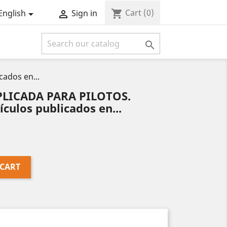
Cart
(0)
shopping_cart
English
Sign in



ados en...
LICADA PARA PILOTOS.
culos publicados en...
 CART