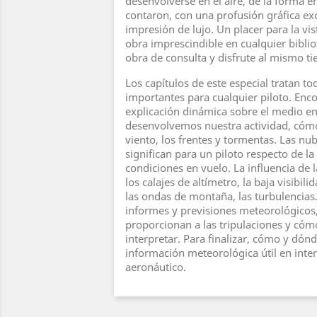
desenvolverse en el aire, de la forma e
contaron, con una profusión gráfica ex
impresión de lujo. Un placer para la vist
obra imprescindible en cualquier bibli
obra de consulta y disfrute al mismo t
Los capítulos de este especial tratan t
importantes para cualquier piloto. Enc
explicación dinámica sobre el medio en
desenvolvemos nuestra actividad, cómo
viento, los frentes y tormentas. Las nub
significan para un piloto respecto de la
condiciones en vuelo. La influencia de
los calajes de altímetro, la baja visibil
las ondas de montaña, las turbulencias
informes y previsiones meteorológicos
proporcionan a las tripulaciones y có
interpretar. Para finalizar, cómo y dón
información meteorológica útil en inter
aeronáutico.