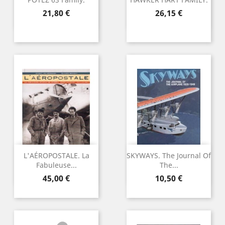
Preu
Preu
21,80 €
26,15 €
L'AÉROPOSTALE. La
SKYWAYS. The Journal Of
Fabuleuse...
The...
Preu
Preu
45,00 €
10,50 €