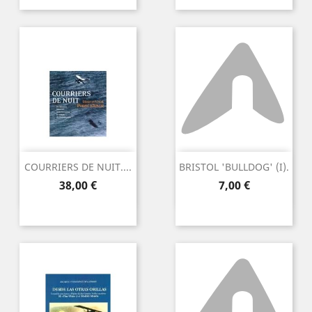
COURRIERS DE NUIT....
BRISTOL 'BULLDOG' (I).
Preu
Preu
38,00 €
7,00 €