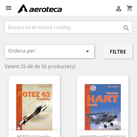

shopping_cart


Ordena per:

FILTRE
Veient 25-48 de 56 producte(s)
POTEZ 63 Family.
HAWKER HART FAMILY.