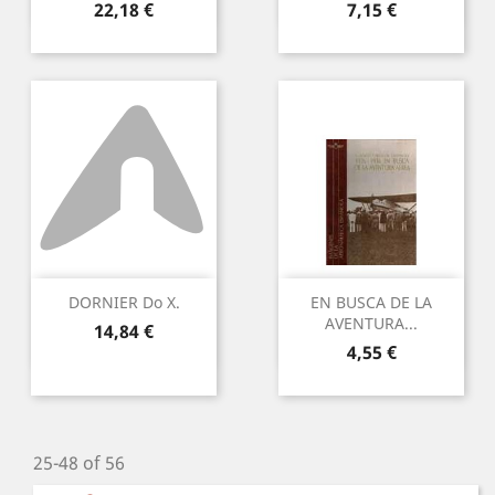
Preu
Preu
22,18 €
7,15 €
DORNIER Do X.
EN BUSCA DE LA
AVENTURA...
Preu
14,84 €
Preu
4,55 €
25-48 of 56