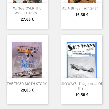
WINGS OVER THE
AVIA BH-33. Fighter In...
WORLD. Tales...
Preu
16,30 €
Preu
27,65 €
THE TIGER MOTH STORY.
SKYWAYS. The Journal Of
The...
Preu
29,85 €
Preu
10,50 €