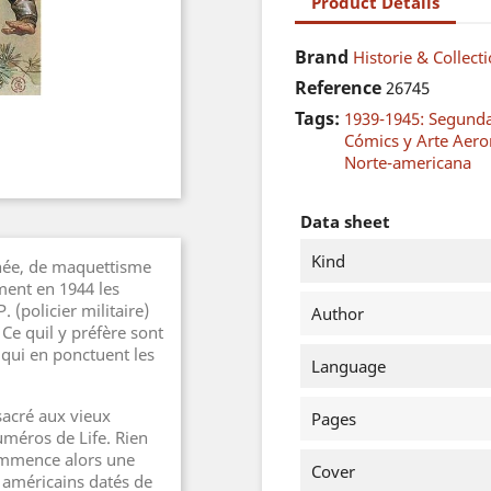
Product Details
Brand
Historie & Collect
Reference
26745
Tags:
1939-1945: Segund
Cómics y Arte Aero
Norte-americana
Data sheet
Kind
née, de maquettisme
ment en 1944 les
 (policier militaire)
Author
Ce quil y préfère sont
 qui en ponctuent les
Language
sacré aux vieux
Pages
méros de Life. Rien
commence alors une
Cover
 américains datés de