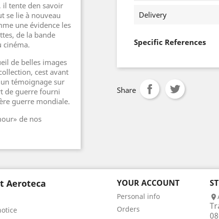
il tente den savoir
Delivery
ut se lie à nouveau
mme une évidence les
tes, de la bande
Specific References
u cinéma.
eil de belles images
ollection, cest avant
é, un témoignage sur
Share
t de guerre fourni
ière guerre mondiale.
mour» de nos
t Aeroteca
YOUR ACCOUNT
S
Personal info

Tr
Orders
notice
08