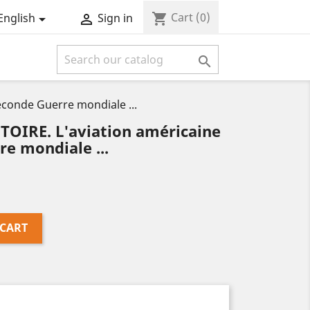
Cart
(0)
shopping_cart
English
Sign in



econde Guerre mondiale ...
TOIRE. L'aviation américaine
re mondiale ...
 CART