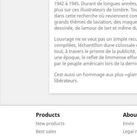
1942 à 1945. Durant de longues années, 
plus sur ces illustrateurs de lombre. To
dans cette recherche où reviennent co
grands thèmes de laviation, des maquet
dessinée, de lamour de lart et même d
Louvrage ne se veut pas un simple recu
compilées, léchantillon dune colossale c
tout, à travers le prisme de la publicit
une époque, le reflet de limmense effor
par le peuple américain lors de la dern
Cest aussi un hommage aux plus «gla
libérateurs.
Products
Abou
New products
Envío
Best sales
Legal 