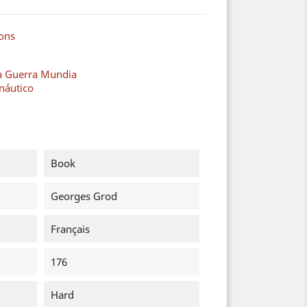
ions
a Guerra Mundia
náutico
Book
Georges Grod
Français
176
Hard