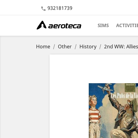
932181739

SIMS
ACTIVITI
Home
Other
History
2nd WW: Allie