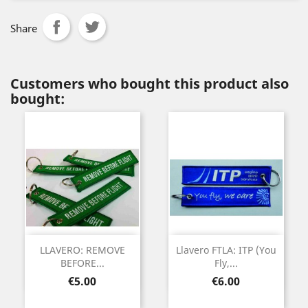
Share
Customers who bought this product also
bought:
LLAVERO: REMOVE
Llavero FTLA: ITP (You
BEFORE...
Fly,...
Price
Price
€5.00
€6.00