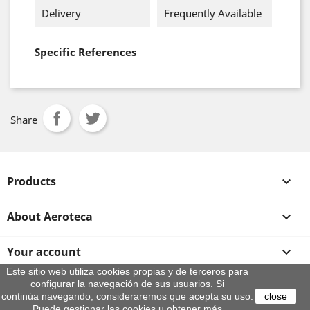
Delivery
Frequently Available
Specific References
Share
Products

About Aeroteca

Your account

Este sitio web utiliza cookies propias y de terceros para
configurar la navegación de sus usuarios. Si
Store information
continúa navegando, consideraremos que acepta su uso.
close
Puede gestionar las cookies u obtener más