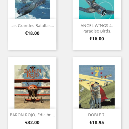
Las Grandes Batallas...
ANGEL WINGS 4.
Paradise Birds.
Price
€18.00
Price
€16.00
BARON ROJO. Edición...
DOBLE 7.
Price
Price
€32.00
€18.95