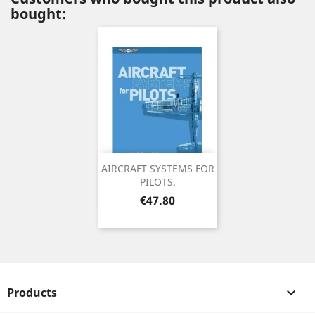
bought:
AIRCRAFT SYSTEMS FOR
PILOTS.
Price
€47.80
Products
